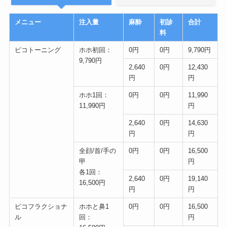
メニュー
注入量
麻酔
初診
合計
料
ピコトーニング
ホホ初回：
0円
0円
9,790円
9,790円
2,640
0円
12,430
円
円
ホホ1回：
0円
0円
11,990
11,990円
円
2,640
0円
14,630
円
円
全顔/首/手の
0円
0円
16,500
甲
円
各1回：
2,640
0円
19,140
16,500円
円
円
ピコフラクショナ
ホホと鼻1
0円
0円
16,500
ル
回：
円