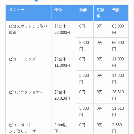
メニュー
部位
麻酔
初診
合計
料
ピコスポットシミ取り
顔全体：
0円
0円
63,000
放題
63,000円
円
3,300
0円
66,300
円
円
ピコトーニング
顔全体：
0円
0円
11,000
11,000円
円
3,300
0円
14,300
円
円
ピコフラクショナル
顔全体：
0円
0円
28,310
28,310円
円
3,300
0円
31,610
円
円
ピコスポット
2mm以
0円
0円
2,680
シミ取りレーザー
下：
円