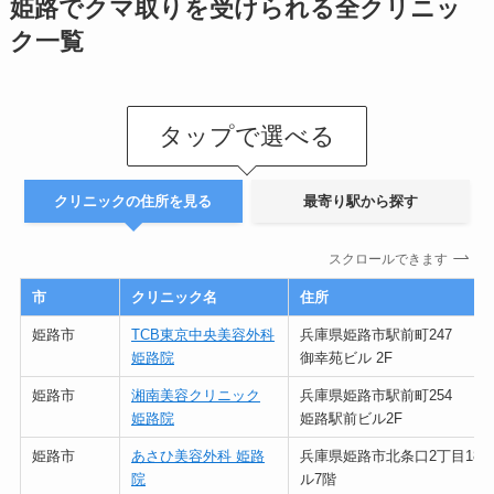
姫路でクマ取りを受けられる全クリニッ
ク一覧
タップで選べる
クリニックの住所を見る
最寄り駅から探す
スクロールできます
市
クリニック名
住所
姫路市
TCB東京中央美容外科
兵庫県姫路市駅前町247
姫路院
御幸苑ビル 2F
姫路市
湘南美容クリニック
兵庫県姫路市駅前町254
姫路院
姫路駅前ビル2F
姫路市
あさひ美容外科 姫路
兵庫県姫路市北条口2丁目18
院
ル7階