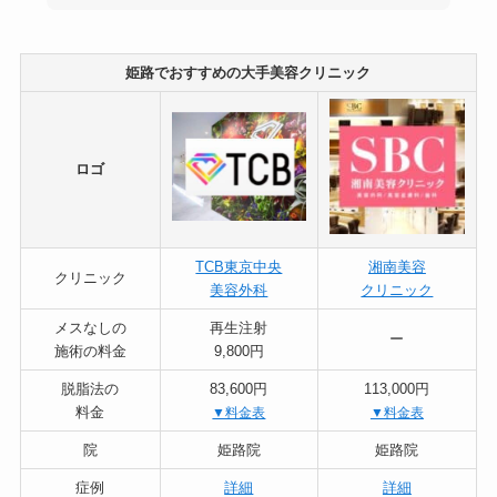
姫路でおすすめの大手美容クリニック
ロゴ
TCB東京中央
湘南美容
クリニック
美容外科
クリニック
メスなしの
再生注射
ー
施術の料金
9,800円
脱脂法の
83,600円
113,000円
料金
▼料金表
▼料金表
院
姫路院
姫路院
症例
詳細
詳細