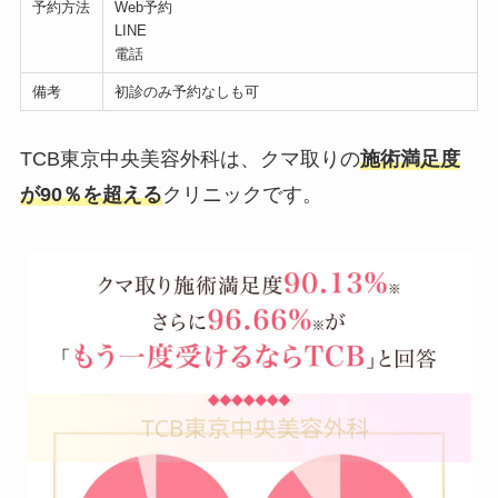
予約方法
Web予約
LINE
電話
備考
初診のみ予約なしも可
TCB東京中央美容外科は、クマ取りの
施術満足度
が90％を超える
クリニックです。