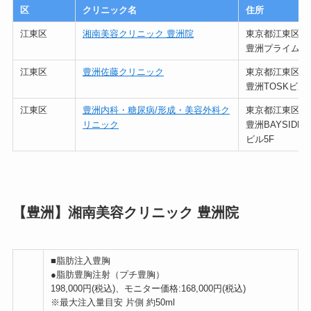
区
クリニック名
住所
江東区
湘南美容クリニック 豊洲院
東京都江東区豊洲5
豊洲プライムス
江東区
豊洲佐藤クリニック
東京都江東区豊洲4
豊洲TOSKビル5
江東区
豊洲内科・糖尿病/形成・美容外科ク
東京都江東区豊洲5
リニック
豊洲BAYSID
ビル5F
【豊洲】湘南美容クリニック 豊洲院
■脂肪注入豊胸
●脂肪豊胸注射（プチ豊胸）
198,000円(税込)、モニター価格:168,000円(税込)
※最大注入量目安 片側 約50ml