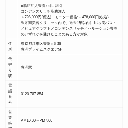
●脂肪注入豊胸2回目割引
コンデンスリッチ脂肪注入
＋798,000円(税込)、モニター価格:＋478,000円(税込)
※湘南美容クリニック内で、過去2年以内に1day美バスト
／ピュアグラフト／コンデンスリッチ／セルーション豊胸
のいずれかを受けたことのある方が対象
住
東京都江東区豊洲5-6-36
所
豊洲プライムスクエア5F
最
寄
豊洲駅
り
駅
電
話
0120-787-854
番
号
営
業
AM10:00～PM7:00
時