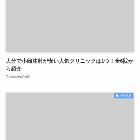
大分で小顔注射が安い人気クリニックは1つ！全6院か
ら紹介
2024年6月8日
小顔注射