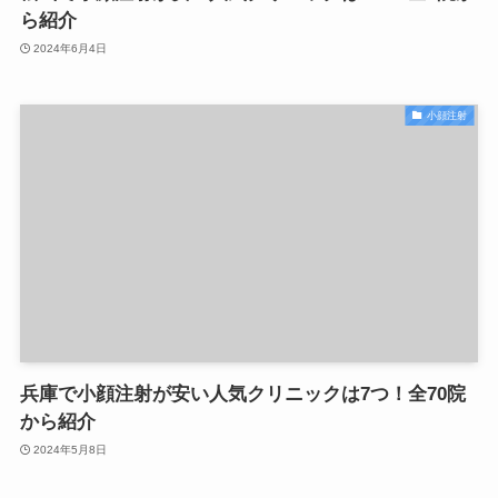
ら紹介
2024年6月4日
小顔注射
兵庫で小顔注射が安い人気クリニックは7つ！全70院
から紹介
2024年5月8日