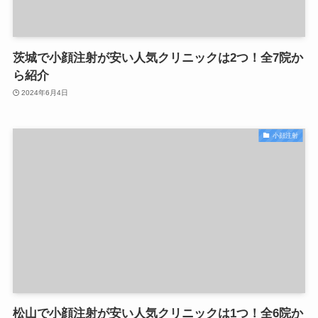
茨城で小顔注射が安い人気クリニックは2つ！全7院か
ら紹介
2024年6月4日
小顔注射
松山で小顔注射が安い人気クリニックは1つ！全6院か