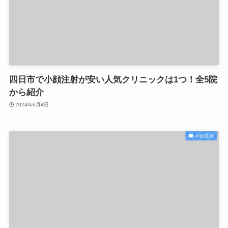
四日市で小顔注射が安い人気クリニックは1つ！全5院
から紹介
2024年6月4日
小顔注射