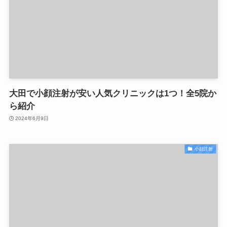
大田で小顔注射が安い人気クリニックは1つ！全5院か
ら紹介
2024年6月9日
小顔注射