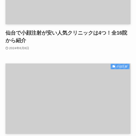
仙台で小顔注射が安い人気クリニックは4つ！全16院
から紹介
2024年6月8日
小顔注射