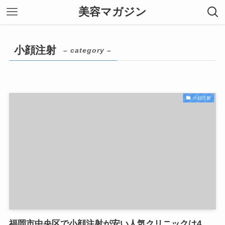
美容マガジン
小顔注射
– category –
小顔注射
福岡市中央区で小顔注射が安い人気クリニックは4