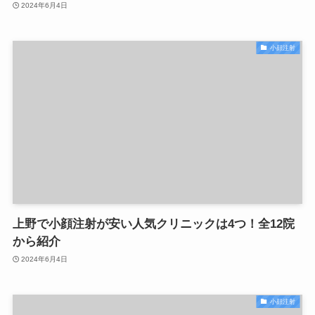
2024年6月4日
小顔注射
上野で小顔注射が安い人気クリニックは4つ！全12院
から紹介
2024年6月4日
小顔注射