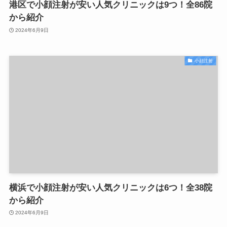
港区で小顔注射が安い人気クリニックは9つ！全86院
から紹介
2024年6月9日
小顔注射
横浜で小顔注射が安い人気クリニックは6つ！全38院
から紹介
2024年6月9日