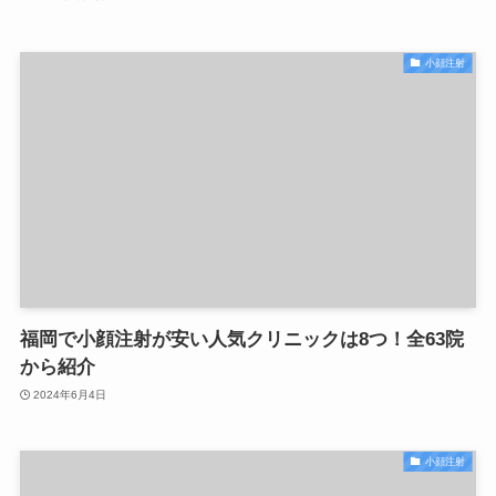
小顔注射
福岡で小顔注射が安い人気クリニックは8つ！全63院
から紹介
2024年6月4日
小顔注射