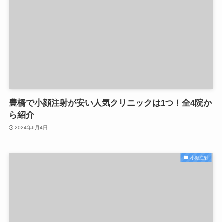
豊橋で小顔注射が安い人気クリニックは1つ！全4院か
ら紹介
2024年6月4日
小顔注射