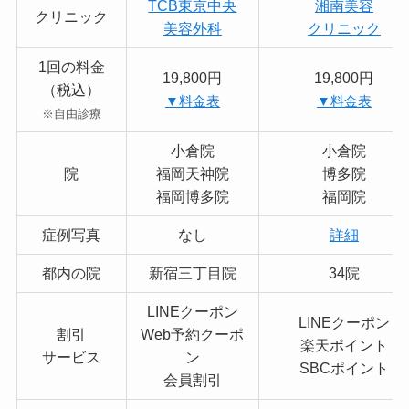
TCB東京中央
湘南美容
クリニック
美容外科
クリニック
1回の料金
19,800円
19,800円
（税込）
▼料金表
▼料金表
※自由診療
小倉院
小倉院
院
福岡天神院
博多院
福岡博多院
福岡院
症例写真
なし
詳細
都内の院
新宿三丁目院
34院
LINEクーポン
LINEクーポン
割引
Web予約クーポ
楽天ポイント
サービス
ン
SBCポイント
会員割引