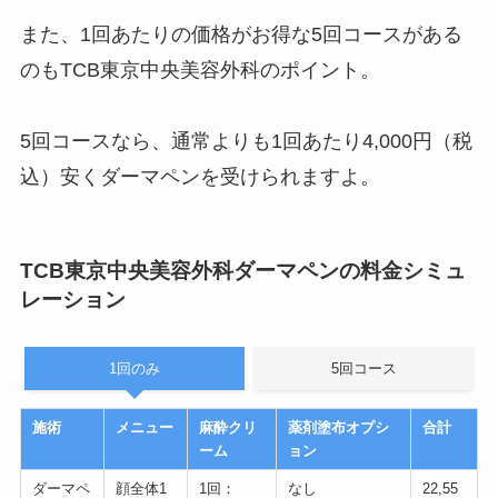
また、1回あたりの価格がお得な5回コースがある
のもTCB東京中央美容外科のポイント。
5回コースなら、
通常よりも1回あたり4,000円（税
込）安く
ダーマペンを受けられますよ。
TCB東京中央美容外科ダーマペンの料金シミュ
レーション
1回のみ
5回コース
施術
メニュー
麻酔クリ
薬剤塗布オプシ
合計
ーム
ョン
ダーマペ
顔全体1
1回：
なし
22,55