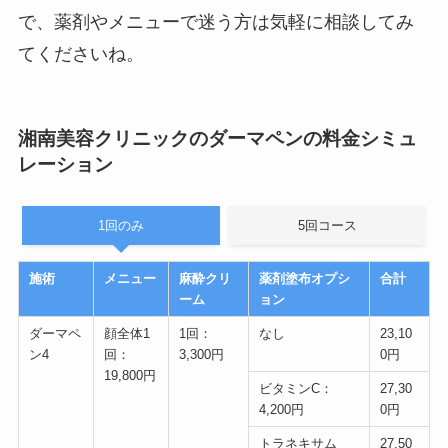
で、薬剤やメニューで迷う方は気軽に相談してみ
てくださいね。
湘南美容クリニックのダーマペンの料金シミュ
レーション
1回のみ
5回コース
施術
メニュー
麻酔クリ
薬剤塗布オプシ
合計
ーム
ョン
ダーマペ
顔全体1
1回：
なし
23,10
ン4
回：
3,300円
0円
19,800円
ビタミンC：
27,30
4,200円
0円
トラネキサム
27,50