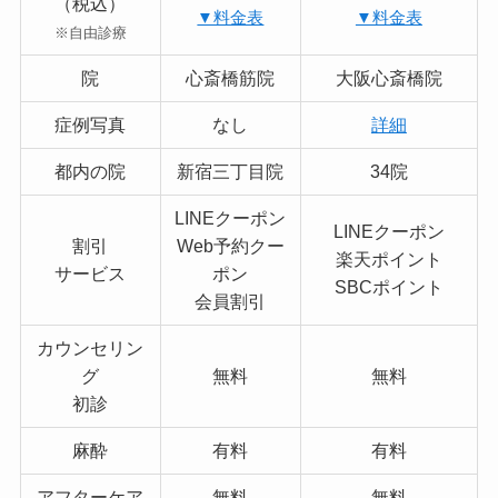
（税込）
▼料金表
▼料金表
※自由診療
院
心斎橋筋院
大阪心斎橋院
症例写真
なし
詳細
都内の院
新宿三丁目院
34院
LINEクーポン
LINEクーポン
割引
Web予約クー
楽天ポイント
サービス
ポン
SBCポイント
会員割引
カウンセリン
グ
無料
無料
初診
麻酔
有料
有料
アフターケア
無料
無料