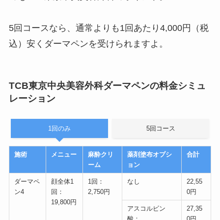
5回コースなら、
通常よりも1回あたり4,000円（税
込）安く
ダーマペンを受けられますよ。
TCB東京中央美容外科ダーマペンの料金シミュ
レーション
1回のみ
5回コース
施術
メニュー
麻酔クリ
薬剤塗布オプシ
合計
ーム
ョン
ダーマペ
顔全体1
1回：
なし
22,55
ン4
回：
2,750円
0円
19,800円
アスコルビン
27,35
酸：
0円