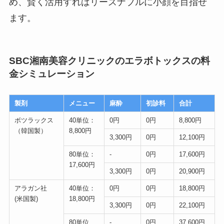
め、賢く活用すればリーズナブルに小顔を目指せ
ます。
SBC湘南美容クリニックのエラボトックスの料
金シミュレーション
製剤
メニュー
麻酔
初診料
合計
ボツラックス
40単位：
0円
0円
8,800円
（韓国製）
8,800円
3,300円
0円
12,100円
80単位：
-
0円
17,600円
17,600円
3,300円
0円
20,900円
アラガン社
40単位：
0円
0円
18,800円
(米国製)
18,800円
3,300円
0円
22,100円
80単位
-
0円
37,600円