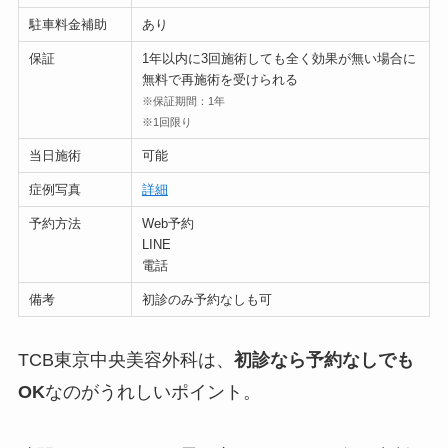
駐車料金補助
あり
保証
1年以内に3回施術しても全く効果が無い場合に
無料で再施術を受けられる
※保証期間：1年
※1回限り
当日施術
可能
症例写真
詳細
予約方法
Web予約
LINE
電話
備考
初診のみ予約なしも可
TCB東京中央美容外科は、
初診なら予約なしでも
OK
なのがうれしいポイント。