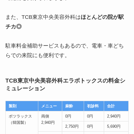
また、TCB東京中央美容外科は
ほとんどの院が駅
チカ◎
駐車料金補助サービスもあるので、
電車・車どち
らでの来院にも便利
です。
TCB東京中央美容外科エラボトックスの料金シ
ミュレーション
製剤
メニュー
麻酔
初診料
合計
ボツラックス
両側
0円
0円
2,940円
（韓国製）
2,940円
2,750円
0円
5,690円