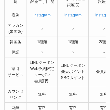
院
銀座二丁目院
銀座院
銀座院
症例
Instagram
Instagram
Instagr
アラガン
○
○
○
(米国製)
韓国製
1種類
1種類
2種類
保証
○
○
-
LINEクーポン
LINEクーポン
割引
Web予約限定
楽天ポイント
会員割
サービス
クーポン
SBCポイント
会員割引
カウンセ
無料
無料
無料
リング
麻酔
有料
有料
有料