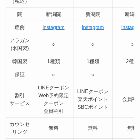
（税込）
院
新潟院
新潟院
新潟院
症例
Instagram
Instagram
Instagr
アラガン
○
○
○
(米国製)
韓国製
1種類
1種類
2種類
保証
○
○
-
LINEクーポン
LINEクーポン
割引
Web予約限定
楽天ポイント
会員割
サービス
クーポン
SBCポイント
会員割引
カウンセ
無料
無料
無料
リング