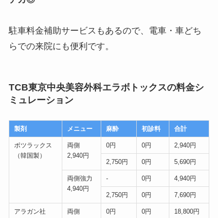
駐車料金補助サービスもあるので、
電車・車どち
らでの来院にも便利
です。
TCB東京中央美容外科エラボトックスの料金シ
ミュレーション
製剤
メニュー
麻酔
初診料
合計
ボツラックス
両側
0円
0円
2,940円
（韓国製）
2,940円
2,750円
0円
5,690円
両側強力
-
0円
4,940円
4,940円
2,750円
0円
7,690円
アラガン社
両側
0円
0円
18,800円