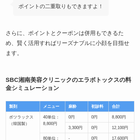
ポイントの二重取りもできますよ！
さらに、ポイントとクーポンは併用もできるた
め、賢く活用すればリーズナブルに小顔を目指せ
ます。
SBC湘南美容クリニックのエラボトックスの料
金シミュレーション
製剤
メニュー
麻酔
初診料
合計
ボツラックス
40単位：
0円
0円
8,800円
（韓国製）
8,800円
3,300円
0円
12,100円
80単位：
-
0円
17,600円