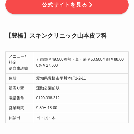
公式サイトを見る
【豊橋】スキンクリニック山本皮フ科
メニューと
）両頬￥49,500両頬・鼻・瞼￥60,500全顔￥88,00
料金
0鼻￥27,500
※自由診療
住所
愛知県豊橋市平川本町1-2-11
最寄り駅
運動公園前駅
電話番号
0120-038-312
営業時間
9:30〜18:00
休診日
日・祝・木