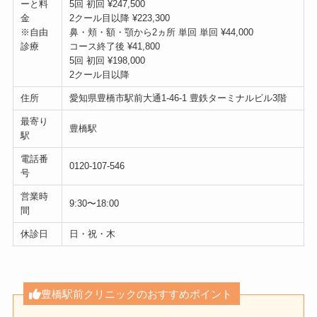
ーと料
5回 初回 ¥247,500
金
2クール目以降 ¥223,300
※自由
鼻・頬・額・顎から2ヵ所 単回 単回 ¥44,000
診療
コース終了後 ¥41,800
5回 初回 ¥198,000
2クール目以降
住所
愛知県豊橋市駅前大通1-46-1 豊鉄ターミナルビル3階
最寄り
豊橋駅
駅
電話番
0120-107-546
号
営業時
9:30〜18:00
間
休診日
日・祝・木
豊橋駅前クリニックのおすすめポイント