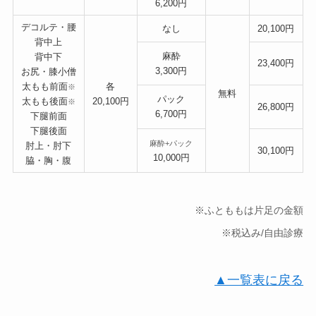
6,200円
デコルテ・腰
なし
20,100円
背中上
麻酔
背中下
23,400円
3,300円
お尻・膝小僧
太もも前面
各
※
無料
パック
太もも後面
20,100円
※
26,800円
6,700円
下腿前面
下腿後面
麻酔+パック
肘上・肘下
30,100円
10,000円
脇・胸・腹
※ふとももは片足の金額
※税込み/自由診療
▲一覧表に戻る