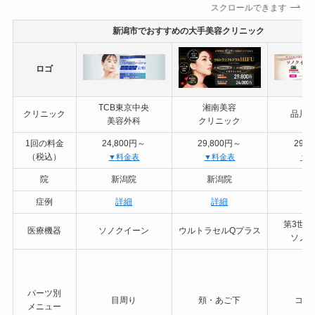
スクロールできます
新潟市でおすすめの大手美容クリニック
ロゴ
TCB東京中央
湘南美容
クリニック
品川
美容外科
クリニック
1回の料金
24,800円～
29,800円～
29,
（税込）
▼料金表
▼料金表
▼
院
新潟院
新潟院
新
症例
詳細
詳細
第3世
医療機器
ソノクイーン
ウルトラセルQプラス
ソノ
あ
パーツ別
目周り
頬・あご下
コメ
メニュー