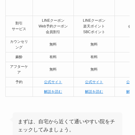
LINEクーポン
LINEクーポン
割引
Web予約クーポン
楽天ポイント
会
サービス
会員割引
SBCポイント
カウンセリ
無料
無料
ング
麻酔
有料
有料
アフターケ
無料
無料
ア
予約
公式サイト
公式サイト
公式
解説を読む
解説を読む
解説
まずは、自宅から近くて通いやすい院をチ
ェックしてみましょう。