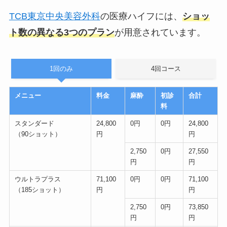
TCB東京中央美容外科
の医療ハイフには、
ショッ
ト数の異なる3つのプラン
が用意されています。
1回のみ
4回コース
メニュー
料金
麻酔
初診
合計
料
スタンダード
24,800
0円
0円
24,800
（90ショット）
円
円
2,750
0円
27,550
円
円
ウルトラプラス
71,100
0円
0円
71,100
（185ショット）
円
円
2,750
0円
73,850
円
円