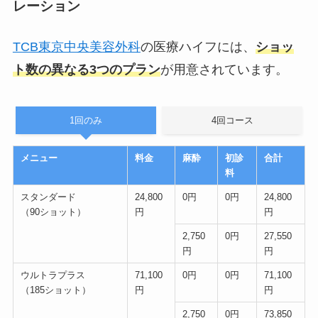
レーション
TCB東京中央美容外科
の医療ハイフには、
ショッ
ト数の異なる3つのプラン
が用意されています。
1回のみ
4回コース
メニュー
料金
麻酔
初診
合計
料
スタンダード
24,800
0円
0円
24,800
（90ショット）
円
円
2,750
0円
27,550
円
円
ウルトラプラス
71,100
0円
0円
71,100
（185ショット）
円
円
2,750
0円
73,850