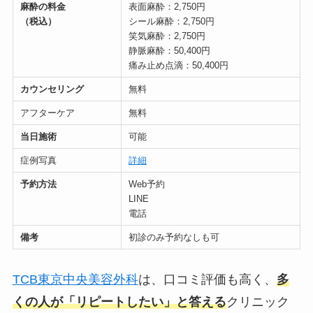
麻酔の料金
表面麻酔：2,750円
（税込）
シール麻酔：2,750円
笑気麻酔：2,750円
静脈麻酔：50,400円
痛み止め点滴：50,400円
カウンセリング
無料
アフターケア
無料
当日施術
可能
症例写真
詳細
予約方法
Web予約
LINE
電話
備考
初診のみ予約なしも可
TCB東京中央美容外科
は、口コミ評価も高く、
多
くの人が「リピートしたい」と答える
クリニック