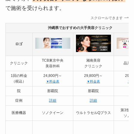
で施術を受けられます。
スクロールできます
沖縄県でおすすめの大手美容クリニック
ロゴ
TCB東京中央
湘南美容
クリニック
品川
美容外科
クリニック
1回の料金
24,800円～
29,800円～
29,
（税込）
▼料金表
▼料金表
▼
院
那覇院
那覇院
沖
症例
詳細
詳細
第3世
医療機器
ソノクイーン
ウルトラセルQプラス
ソノ
あ