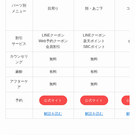
パーツ別
目周り
頬・あご下
コメ
メニュー
LINEクーポン
LINEクーポン
割引
Web予約クーポン
楽天ポイント
会
サービス
会員割引
SBCポイント
カウンセリ
無料
無料
ング
麻酔
有料
有料
アフターケ
無料
無料
ア
予約
公式サイト
公式サイト
公式
解説を読む
解説を読む
解説