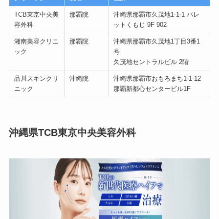
TCB東京中央美
那覇院
沖縄県那覇市久茂地1-1-1 パレ
容外科
ットくもじ 9F 902
湘南美容クリニ
那覇院
沖縄県那覇市久茂地1丁目3番1
ック
号
久茂地セントラルビル 2階
品川スキンクリ
沖縄院
沖縄県那覇市おもろまち1-1-12
ニック
那覇新都心センタービル1F
沖縄県TCB東京中央美容外科