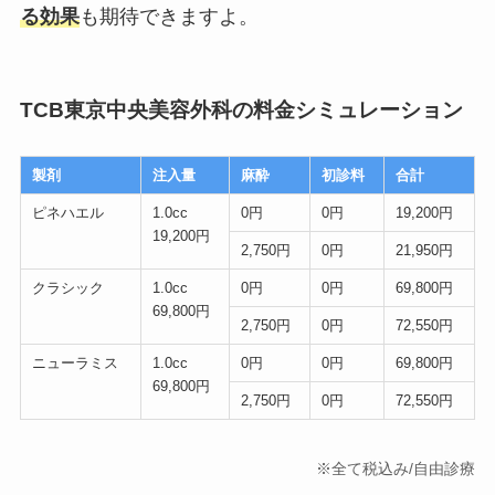
る効果
も期待できますよ。
TCB東京中央美容外科の料金シミュレーション
製剤
注入量
麻酔
初診料
合計
ピネハエル
1.0cc
0円
0円
19,200円
19,200円
2,750円
0円
21,950円
クラシック
1.0cc
0円
0円
69,800円
69,800円
2,750円
0円
72,550円
ニューラミス
1.0cc
0円
0円
69,800円
69,800円
2,750円
0円
72,550円
※全て税込み/自由診療