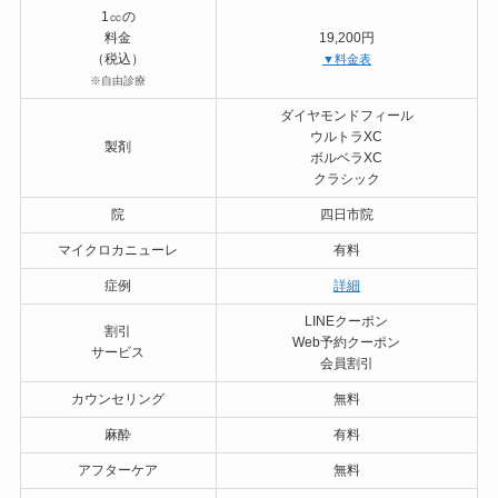
1㏄の
料金
19,200円
（税込）
▼料金表
※自由診療
ダイヤモンドフィール
ウルトラXC
製剤
ボルベラXC
クラシック
院
四日市院
マイクロカニューレ
有料
症例
詳細
LINEクーポン
割引
Web予約クーポン
サービス
会員割引
カウンセリング
無料
麻酔
有料
アフターケア
無料