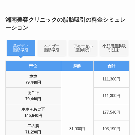
湘南美容クリニックの脂肪吸引の料金シミュレ
ーション
美ボディ
ベイザー
アキーセル
小顔用脂肪吸
脂肪吸引
脂肪吸引
脂肪吸引
引注射
部位
麻酔
合計
ホホ
111,300円
79,440円
あご下
111,300円
79,440円
ホホ＋あご下
177,540円
145,640円
二の腕
31,900円
103,190円
71,290円