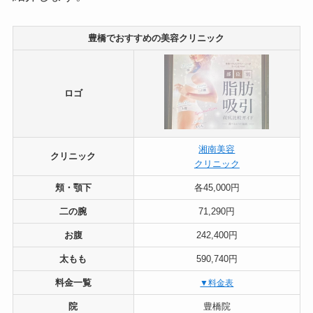
豊橋でおすすめの美容クリニック
ロゴ
湘南美容
クリニック
クリニック
頬・顎下
各45,000円
二の腕
71,290円
お腹
242,400円
太もも
590,740円
料金一覧
▼料金表
院
豊橋院