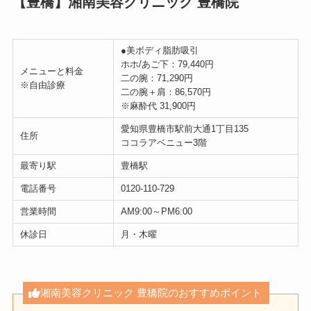
【豊橋】湘南美容クリニック 豊橋院
●美ボディ脂肪吸引
ホホ/あご下：79,440円
メニューと料金
二の腕：71,290円
※自由診療
二の腕＋肩：86,570円
※麻酔代 31,900円
愛知県豊橋市駅前大通1丁目135
住所
ココラアベニュー3階
最寄り駅
豊橋駅
電話番号
0120-110-729
営業時間
AM9:00～PM6:00
休診日
月・木曜
湘南美容クリニック 豊橋院のおすすめポイント