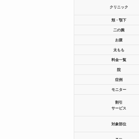
クリニック
頬・顎下
二の腕
お腹
太もも
料金一覧
院
症例
モニター
割引
サービス
対象部位