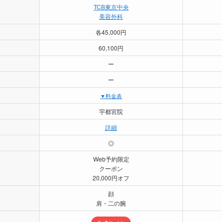
TCB東京中央
美容外科
各45,000円
60,100円
ー
ー
▼料金表
宇都宮院
詳細
◎
Web予約限定
クーポン
20,000円オフ
顔
肩・二の腕