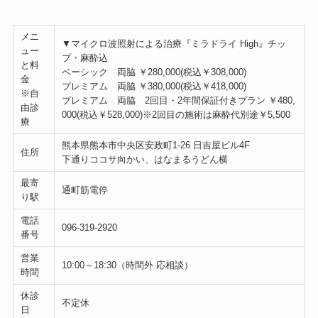
メニ
▼マイクロ波照射による治療『ミラドライ High』チッ
ュー
プ・麻酔込
と料
ベーシック 両脇 ￥280,000(税込￥308,000)
金
プレミアム 両脇 ￥380,000(税込￥418,000)
※自
プレミアム 両脇 2回目・2年間保証付きプラン ￥480,
由診
000(税込￥528,000)※2回目の施術は麻酔代別途￥5,500
療
熊本県熊本市中央区安政町1-26 日吉屋ビル4F
住所
下通りココサ向かい、はなまるうどん横
最寄
通町筋電停
り駅
電話
096-319-2920
番号
営業
10:00～18:30（時間外 応相談）
時間
休診
不定休
日