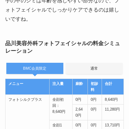
手の甲のシミは年齢を感じやすい部分なので、フ
ォトフェイシャルでしっかりケアできるのは嬉し
いですね。
品川美容外科フォトフェイシャルの料金シミュ
レーション
BMC会員限定
通常
メニュー
注入量
麻酔
初診
合計
料
フォトシルクプラス
全顔初
0円
0円
8,640円
回：
2,64
0円
11,280円
8,640円
0円
全顔1
0円
0円
13,710円