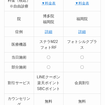
料金（税込）
▼料金表
▼料金表
※自由診療
博多院
院
福岡院
福岡院
症例
詳細
詳細
ステラM22
フォトシルクプラ
医療機器
フォトRF
ス
当日施術
〇
〇
部分施術
〇
〇
LINEクーポン
割引サービス
楽天ポイント
会員割引
SBCポイント
カウンセリン
無料
無料
グ