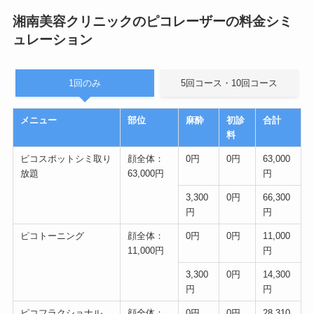
湘南美容クリニックのピコレーザーの料金シミ
ュレーション
1回のみ
5回コース・10回コース
メニュー
部位
麻酔
初診
合計
料
ピコスポットシミ取り
顔全体：
0円
0円
63,000
放題
63,000円
円
3,300
0円
66,300
円
円
ピコトーニング
顔全体：
0円
0円
11,000
11,000円
円
3,300
0円
14,300
円
円
ピコフラクショナル
顔全体：
0円
0円
28,310