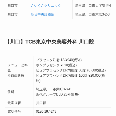
川口市
さいぐさクリニック
埼玉県川口市大字安行小山48
川口市
朝日中央診療所
埼玉県川口市末広3-2-3
【川口】TCB東京中央美容外科 川口院
プラセンタ注射 1A ¥940(税込)
メニューと料
ボンプラセンタ ¥510(税込)
金
ピュアプラセンタDR内服錠 30錠 ¥6,600(税込)
※自由診療
ピュアプラセンタDR内服錠 100錠 ¥20,000(税
込)
埼玉県川口市栄町3-8-15
住所
近代グループBLD.23号館 8F
最寄り駅
川口駅
電話番号
0120-197-243