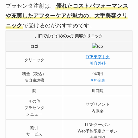
プラセンタ注射は、
優れたコストパフォーマンス
や充実したアフターケアが魅力の、大手美容クリ
ニック
で受けるのがおすすめです。
川口でおすすめの大手美容クリニック
ロゴ
TCB東京中央
クリニック
美容外科
料金（税込）
940円
※自由診療
▼料金表
院
川口院
その他
サプリメント
プラセンタ
内服薬
メニュー
LINEクーポン
割引
Web予約限定クーポン
サービス
会員割引