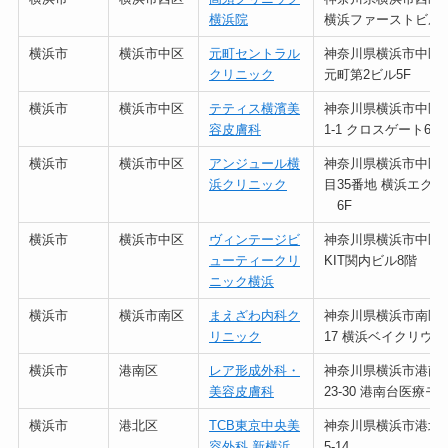
横浜院
横浜ファーストビル1
横浜市
横浜市中区
元町セントラル
神奈川県横浜市中区元町
クリニック
元町第2ビル5F
横浜市
横浜市中区
テティス横濱美
神奈川県横浜市中区桜
容皮膚科
1-1 クロスゲート6F
横浜市
横浜市中区
アンジュール横
神奈川県横浜市中区
浜クリニック
目35番地 横浜エク
6F
横浜市
横浜市中区
ヴィンテージビ
神奈川県横浜市中区尾
ューティークリ
KIT関内ビル8階
ニック横浜
横浜市
横浜市南区
まえざわ内科ク
神奈川県横浜市南区吉野
リニック
17 横浜ベイクリウス
横浜市
港南区
レア形成外科・
神奈川県横浜市港南区
美容皮膚科
23-30 港南台医療モ
横浜市
港北区
TCB東京中央美
神奈川県横浜市港北区
容外科 新横浜
5-14