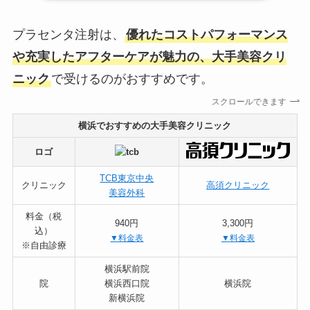
プラセンタ注射は、
優れたコストパフォーマンス
や充実したアフターケアが魅力の、大手美容クリ
ニック
で受けるのがおすすめです。
スクロールできます
横浜でおすすめの大手美容クリニック
ロゴ
TCB東京中央
クリニック
高須クリニック
美容外科
料金（税
940円
3,300円
込）
▼料金表
▼料金表
※自由診療
横浜駅前院
院
横浜西口院
横浜院
新横浜院