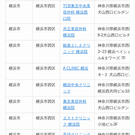
横浜市
横浜市西区
TCB東京中央美
神奈川県横浜市西区北幸
容外科 横浜西
犬山西口ビルヂング 
口院
横浜市
横浜市西区
共立美容外科
神奈川県横浜市西区
横浜院
8-2犬山西口ビルヂン
横浜市
横浜市西区
銀座よしえクリ
神奈川県横浜市西区
ニック 横浜院
3−23 横浜ベイシェ
ル&タワーズ 7F
横浜市
横浜市西区
A CLINIC 横浜
神奈川県横浜市西区
８−２ 犬山西口ビル 
横浜市
横浜市西区
横浜中央クリニ
神奈川県横浜市西区北幸
ック
横浜西共同ビル10階
横浜市
横浜市西区
東京美容外科
神奈川県横浜市西区北幸
横浜院
犬山西口ビルヂング6
横浜市
横浜市西区
エストクリニッ
神奈川県横浜市西区北幸
ク 横浜院
小池ビル3F
横浜市
横浜市西区
高須クリニック
神奈川県横浜市西区北幸