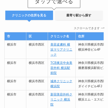
タップで選べる
クリニックの住所を見る
最寄り駅から探す
スクロールできます
市
区
クリニック名
住所
横浜市
横浜市西区
美容皮膚科 横
神奈川県横浜市西区高島
浜マリアクリニ
横浜神谷ビル4F
ック
横浜市
横浜市西区
TCB東京中央美
神奈川県横浜市西区南幸
容外科 横浜駅
播磨屋横浜駅前ビル 
前院
横浜市
横浜市西区
城本クリニック
神奈川県横浜市西区南幸
横浜院
ダイイチビル4FJ
横浜市
横浜市西区
新宿美容外科ク
神奈川県横浜市西区平沼
リニック 横浜
横浜エム・エスビル6
院