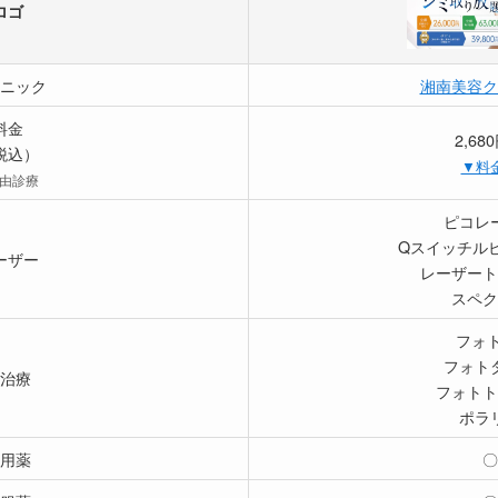
ロゴ
ニック
湘南美容ク
料金
2,68
税込）
▼料
自由診療
ピコレ
Qスイッチル
ーザー
レーザート
スペク
フォト
フォト
治療
フォトト
ポラ
用薬
〇