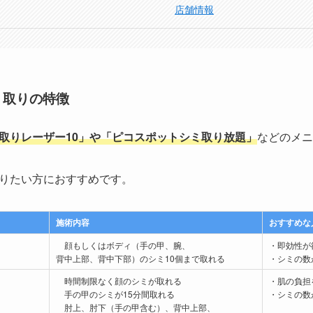
店舗情報
ミ取りの特徴
取りレーザー10」や「ピコスポットシミ取り放題」
などのメニ
りたい方におすすめです。
施術内容
おすすめな
顔もしくはボディ（手の甲、腕、
・即効性が
背中上部、背中下部）のシミ10個まで取れる
・シミの数
時間制限なく顔のシミが取れる
・肌の負担
手の甲のシミが15分間取れる
・シミの数
肘上、肘下（手の甲含む）、背中上部、