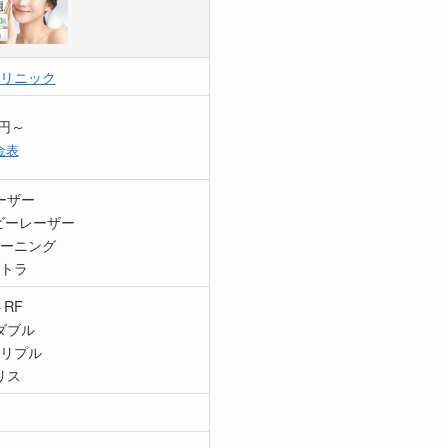
リニック
0円～
金表
ーザー
ビーレーザー
ーニング
トラ
RF
ダブル
リプル
リス