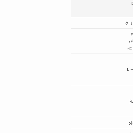
クリ
（
※
レ
光
外