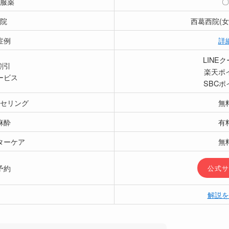
服薬
〇
院
西葛西院(女
症例
詳
LINE
割引
楽天ポ
ービス
SBCポ
セリング
無
麻酔
有
ターケア
無
予約
公式サ
解説を