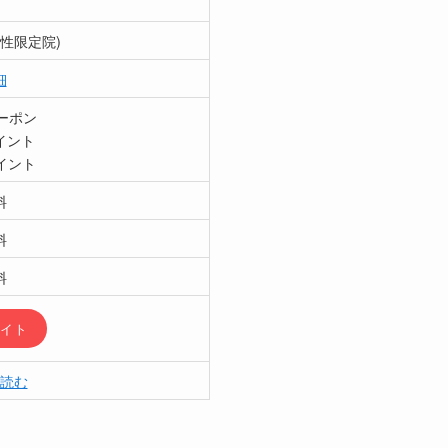
性限定院)
細
クーポン
イント
イント
料
料
料
イト
読む