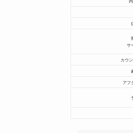
内
サ
カウン
アフ