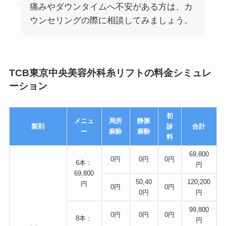
痛みやダウンタイムへ不安がある方は、カ
ウンセリングの際に相談してみましょう。
TCB東京中央美容外科糸リフトの料金シミュレ
ーション
初
メニュ
局所
静脈
製剤
診
合計
ー
麻酔
麻酔
料
69,800
0円
0円
0円
6本：
円
69,800
50,40
120,200
円
0円
0円
0円
円
99,800
0円
0円
0円
8本：
円