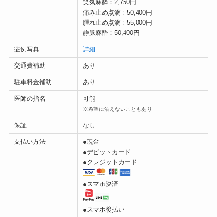
笑気麻酔：2,750円
痛み止め点滴：50,400円
腫れ止め点滴：55,000円
静脈麻酔：50,400円
症例写真
詳細
交通費補助
あり
駐車料金補助
あり
医師の指名
可能
※希望に沿えないこともあり
保証
なし
支払い方法
●現金
●デビットカード
●クレジットカード
●スマホ決済
●スマホ後払い