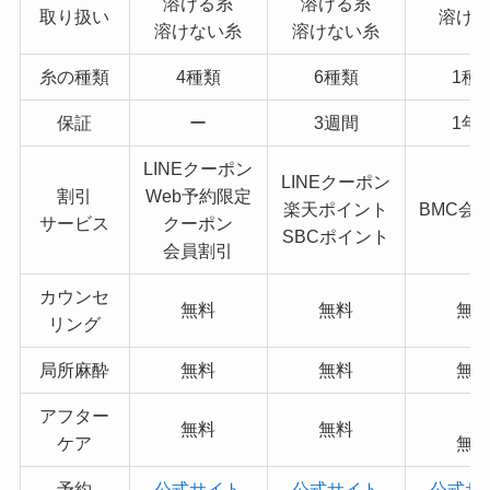
溶ける糸
溶ける糸
取り扱い
溶け
溶けない糸
溶けない糸
糸の種類
4種類
6種類
1種
保証
ー
3週間
1年
LINEクーポン
LINEクーポン
割引
Web予約限定
楽天ポイント
BMC会
サービス
クーポン
SBCポイント
会員割引
カウンセ
無料
無料
無
リング
局所麻酔
無料
無料
無
アフター
無料
無料
ケア
無
予約
公式サイト
公式サイト
公式サ