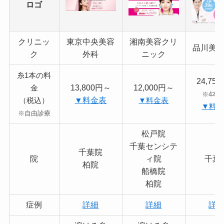
ロゴ
クリニッ
東京中央美容
湘南美容クリ
品川美
ク
外科
ニック
糸1本の料
24,75
13,800円～
12,000円～
金
※4本
▼料金表
（税込）
▼料金表
▼料
※自由診療
松戸院
千葉センシテ
千葉院
院
ィ院
千葉
柏院
船橋院
柏院
症例
詳細
詳細
詳