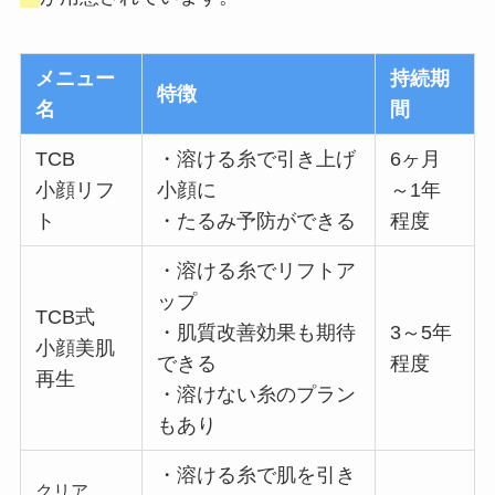
メニュー
持続期
特徴
名
間
TCB
・溶ける糸で引き上げ
6ヶ月
小顔リフ
小顔に
～1年
ト
・たるみ予防ができる
程度
・溶ける糸でリフトア
ップ
TCB式
・肌質改善効果も期待
3～5年
小顔美肌
できる
程度
再生
・溶けない糸のプラン
もあり
・溶ける糸で肌を引き
クリア