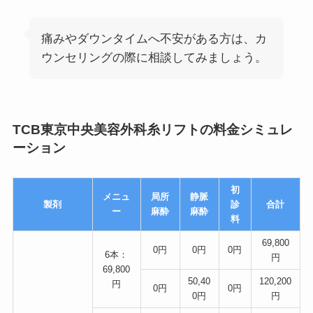
痛みやダウンタイムへ不安がある方は、カ
ウンセリングの際に相談してみましょう。
TCB東京中央美容外科糸リフトの料金シミュレ
ーション
初
メニュ
局所
静脈
製剤
診
合計
ー
麻酔
麻酔
料
69,800
0円
0円
0円
6本：
円
69,800
50,40
120,200
円
0円
0円
0円
円