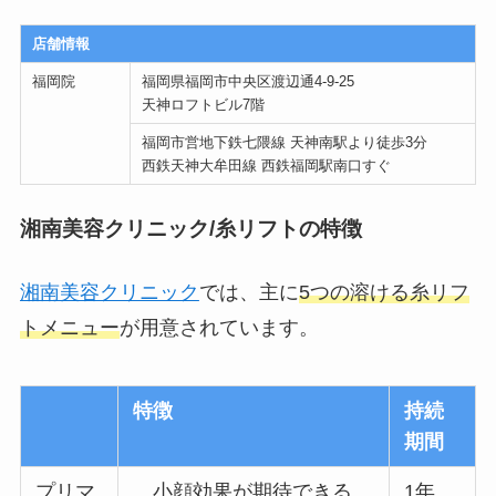
店舗情報
福岡院
福岡県福岡市中央区渡辺通4-9-25
天神ロフトビル7階
福岡市営地下鉄七隈線 天神南駅より徒歩3分
西鉄天神大牟田線 西鉄福岡駅南口すぐ
湘南美容クリニック/糸リフトの特徴
湘南美容クリニック
では、主に
5つの溶ける糸リフ
トメニュー
が用意されています。
特徴
持続
期間
プリマ
小顔効果が期待できる
1年