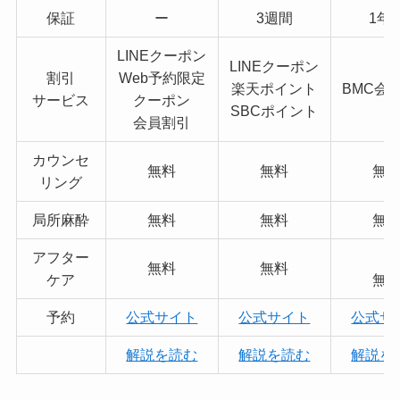
保証
ー
3週間
1年
LINEクーポン
LINEクーポン
割引
Web予約限定
楽天ポイント
BMC会
サービス
クーポン
SBCポイント
会員割引
カウンセ
無料
無料
無
リング
局所麻酔
無料
無料
無
アフター
無料
無料
ケア
無
予約
公式サイト
公式サイト
公式サ
解説を読む
解説を読む
解説を