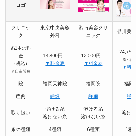
ロゴ
クリニッ
東京中央美容
湘南美容クリ
品川美
ク
外科
ニック
糸1本の料
24,75
13,800円～
12,000円～
金
※4本
▼料金表
（税込）
▼料金表
▼料
※自由診療
院
福岡天神院
福岡院
福岡
症例
詳細
詳細
詳
溶ける糸
溶ける糸
取り扱い
溶け
溶けない糸
溶けない糸
糸の種類
4種類
6種類
1種