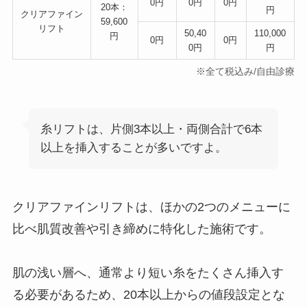
0円
0円
0円
20本：
円
クリアファイン
59,600
リフト
50,40
110,000
円
0円
0円
0円
円
※全て税込み/自由診療
糸リフトは、片側3本以上・両側合計で6本
以上を挿入することが多いですよ。
クリアファインリフトは、ほかの2つのメニューに
比べ肌質改善や引き締めに特化した施術です。
肌の浅い層へ、通常より短い糸をたくさん挿入す
る必要があるため、20本以上からの値段設定とな