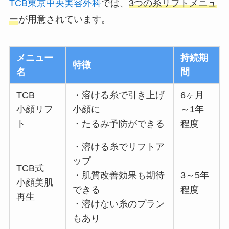
TCB東京中央美容外科
では、
3つの糸リフトメニュ
ー
が用意されています。
メニュー
持続期
特徴
名
間
TCB
・溶ける糸で引き上げ
6ヶ月
小顔リフ
小顔に
～1年
ト
・たるみ予防ができる
程度
・溶ける糸でリフトア
ップ
TCB式
・肌質改善効果も期待
3～5年
小顔美肌
できる
程度
再生
・溶けない糸のプラン
もあり