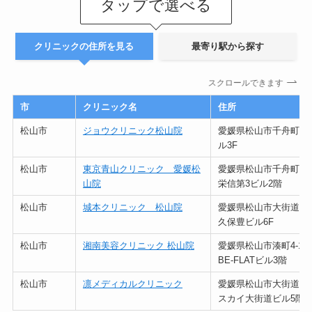
タップで選べる
クリニックの住所を見る
最寄り駅から探す
スクロールできます
市
クリニック名
住所
松山市
ジョウクリニック松山院
愛媛県松山市千舟町4-3
ル3F
松山市
東京青山クリニック 愛媛松
愛媛県松山市千舟町5-2
山院
栄信第3ビル2階
松山市
城本クリニック 松山院
愛媛県松山市大街道2-
久保豊ビル6F
松山市
湘南美容クリニック 松山院
愛媛県松山市湊町4‐10‐
BE-FLATビル3階
松山市
凛メディカルクリニック
愛媛県松山市大街道1-4
スカイ大街道ビル5階