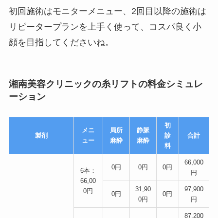
初回施術はモニターメニュー、2回目以降の施術は
リピータープランを上手く使って、コスパ良く小
顔を目指してくださいね。
湘南美容クリニックの糸リフトの料金シミュレ
ーション
初
メニ
局所
静脈
製剤
診
合計
ュー
麻酔
麻酔
料
66,000
0円
0円
0円
6本：
円
66,00
31,90
97,900
0円
0円
0円
0円
円
87,200