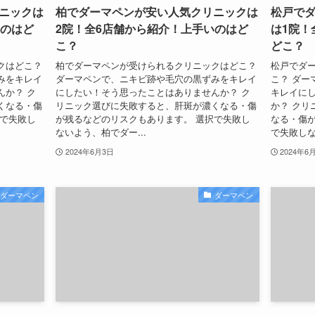
ニックは
柏でダーマペンが安い人気クリニックは
松戸で
いのはど
2院！全6店舗から紹介！上手いのはど
は1院！
こ？
どこ？
クはどこ？
柏でダーマペンが受けられるクリニックはどこ？
松戸でダ
みをキレイ
ダーマペンで、ニキビ跡や毛穴の黒ずみをキレイ
こ？ ダー
んか？ ク
にしたい！そう思ったことはありませんか？ ク
キレイに
くなる・傷
リニック選びに失敗すると、肝斑が濃くなる・傷
か？ クリ
択で失敗し
が残るなどのリスクもあります。 選択で失敗し
なる・傷が
ないよう、柏でダー...
で失敗しな
2024年6月3日
2024年6
ダーマペン
ダーマペン