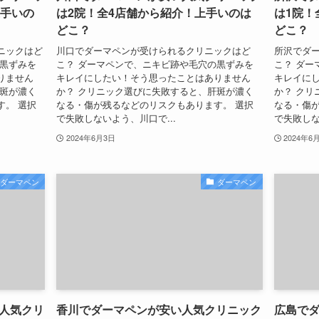
上手いの
は2院！全4店舗から紹介！上手いのは
は1院！
どこ？
どこ？
ニックはど
川口でダーマペンが受けられるクリニックはど
所沢でダ
の黒ずみを
こ？ ダーマペンで、ニキビ跡や毛穴の黒ずみを
こ？ ダー
りません
キレイにしたい！そう思ったことはありません
キレイに
肝斑が濃く
か？ クリニック選びに失敗すると、肝斑が濃く
か？ クリ
す。 選択
なる・傷が残るなどのリスクもあります。 選択
なる・傷が
で失敗しないよう、川口で...
で失敗しな
2024年6月3日
2024年6
ダーマペン
ダーマペン
人気クリ
香川でダーマペンが安い人気クリニック
広島で