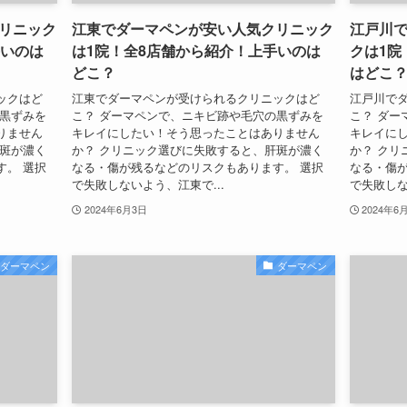
リニック
江東でダーマペンが安い人気クリニック
江戸川
手いのは
は1院！全8店舗から紹介！上手いのは
クは1院
どこ？
はどこ
ックはど
江東でダーマペンが受けられるクリニックはど
江戸川で
の黒ずみを
こ？ ダーマペンで、ニキビ跡や毛穴の黒ずみを
こ？ ダー
りません
キレイにしたい！そう思ったことはありません
キレイに
肝斑が濃く
か？ クリニック選びに失敗すると、肝斑が濃く
か？ クリ
す。 選択
なる・傷が残るなどのリスクもあります。 選択
なる・傷が
で失敗しないよう、江東で...
で失敗しな
2024年6月3日
2024年6
ダーマペン
ダーマペン