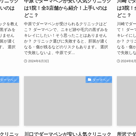
リニック
中原でダーマペンが安い人気クリニック
川崎で
手いのは
は1院！全3店舗から紹介！上手いのは
は3院！
どこ？
どこ？
ックを教え
中原でダーマペンが受けられるクリニックはど
川崎でダ
の黒ずみを
こ？ ダーマペンで、ニキビ跡や毛穴の黒ずみを
て！ ダー
りません
キレイにしたい！そう思ったことはありません
キレイに
肝斑が濃く
か？ クリニック選びに失敗すると、肝斑が濃く
か？ クリ
す。 選択
なる・傷が残るなどのリスクもあります。 選択
なる・傷が
で失敗しないよ、中原でダ...
で失敗しな
2024年6月3日
2024年6
ダーマペン
ダーマペン
クリニッ
川口でダーマペンが安い人気クリニック
所沢で