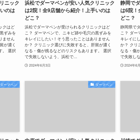
リニック
浜松でダーマペンが安い人気クリニック
静岡で
手いのは
は2院！全9店舗から紹介！上手いのは
は6院！
どこ？
どこ？
ックはど
浜松でダーマペンが受けられるクリニックはど
静岡県で
の黒ずみを
こ？ ダーマペンで、ニキビ跡や毛穴の黒ずみを
こ？ ダー
りません
キレイにしたい！そう思ったことはありません
キレイに
肝斑が濃く
か？ クリニック選びに失敗すると、肝斑が濃く
か？ クリ
す。 選択
なる・傷が残るなどのリスクもあります。 選択
なる・傷が
で失敗しないよう、浜松で...
で失敗しな
2024年6月3日
2024年6
ダーマペン
ダーマペン