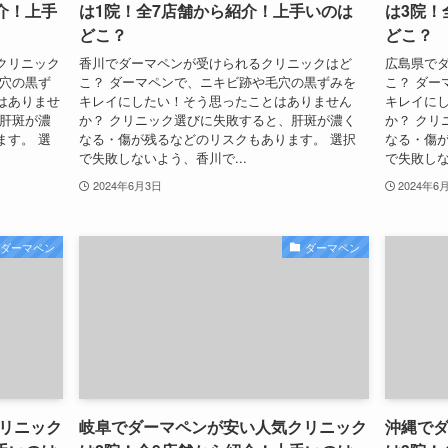
介！上手
は1院！全7店舗から紹介！上手いのは
は3院！
どこ？
どこ？
クリニック
香川でダーマペンが受けられるクリニックはど
広島県で
毛穴の黒ず
こ？ ダーマペンで、ニキビ跡や毛穴の黒ずみを
こ？ ダー
はありませ
キレイにしたい！そう思ったことはありません
キレイに
、肝斑が濃
か？ クリニック選びに失敗すると、肝斑が濃く
か？ クリ
ます。 選
なる・傷が残るなどのリスクもあります。 選択
なる・傷が
で失敗しないよう、香川で...
で失敗しな
2024年6月3日
2024年6
ダーマペン
ダーマペン
リニック
岐阜でダーマペンが安い人気クリニック
沖縄で