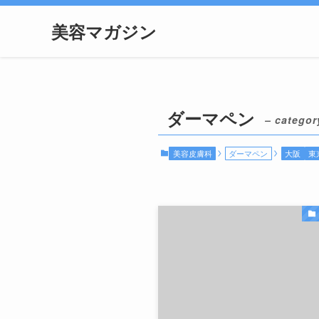
美容マガジン
ダーマペン
– categor
美容皮膚科
ダーマペン
大阪
東