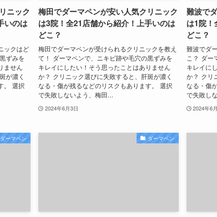
リニック
梅田でダーマペンが安い人気クリニック
難波で
手いのは
は3院！全21店舗から紹介！上手いのは
は1院！
どこ？
どこ？
ニックはど
梅田でダーマペンが受けられるクリニックを教え
難波でダ
の黒ずみを
て！ ダーマペンで、ニキビ跡や毛穴の黒ずみを
こ？ ダー
りません
キレイにしたい！そう思ったことはありません
キレイに
肝斑が濃く
か？ クリニック選びに失敗すると、肝斑が濃く
か？ クリ
す。 選択
なる・傷が残るなどのリスクもあります。 選択
なる・傷が
で失敗しないよう、梅田...
で失敗しな
2024年6月3日
2024年6
ダーマペン
ダーマペン